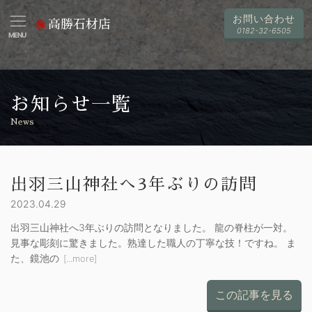
お問い合わせ
高勝石材店
0182-32-6505
MENU
お知らせ一覧
News
出羽三山神社へ3年ぶりの訪問
2023.04.29
出羽三山神社へ3年ぶりの訪問となりました。 龍の脊柱が一対。
見事な彫刻に驚きました。熟達した職人の丁寧な技！ですね。 ま
た、鏡池の
[...more]
この記事を見る