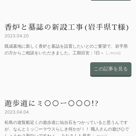
香炉と墓誌の新設工事(岩手県T様)
2023.04.20
既成墓地に新しく香炉と墓誌を設置したいとのご要望で、岩手県
の方からご相談をいただきました。工期目安：1日～
[...more]
この記事を見る
遊歩道にミ○○ー○○○!?
2023.04.04
松島の遊覧船近くの遊歩道に仙台石をつかっていると思うんです
が、なんとミッ〇ーマウスらしき何かが！！ 職人さんの遊び心で
しょうか？面白いですねぇ。 みなさんも是非
[...more]