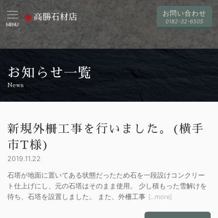
お問い合わせ
高勝石材店
0182-32-6505
MENU
お知らせ一覧
News
新規外柵工事を行いました。(横手
市T様)
2019.11.22
石塔が地面に置いてある状態だったため石を一段設けコンクリー
ト仕上げにし、元の石塔はそのまま使用。 少し積もった雪解けを
待ち、石塔を設置しました。 また、外柵工事
[...more]