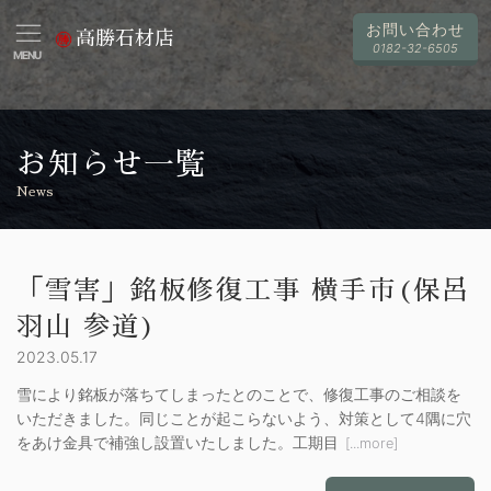
お問い合わせ
高勝石材店
0182-32-6505
MENU
お知らせ一覧
News
「雪害」銘板修復工事 横手市(保呂
羽山 参道)
2023.05.17
雪により銘板が落ちてしまったとのことで、修復工事のご相談を
いただきました。同じことが起こらないよう、対策として4隅に穴
をあけ金具で補強し設置いたしました。工期目
[...more]