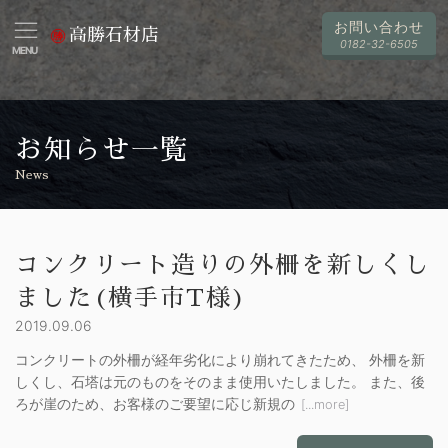
お問い合わせ
高勝石材店
0182-32-6505
MENU
お知らせ一覧
News
コンクリート造りの外柵を新しくし
ました(横手市T様)
2019.09.06
コンクリートの外柵が経年劣化により崩れてきたため、 外柵を新
しくし、石塔は元のものをそのまま使用いたしました。 また、後
ろが崖のため、お客様のご要望に応じ新規の
[...more]