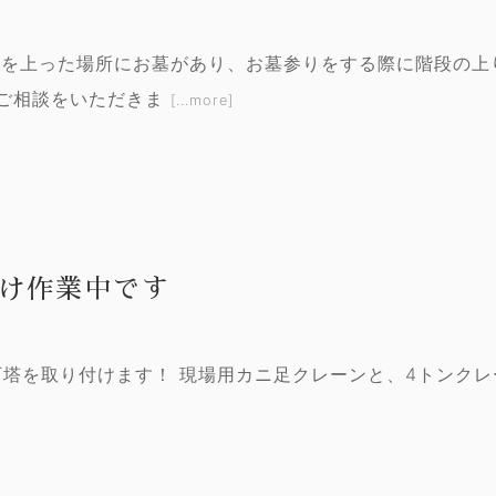
林を上った場所にお墓があり、お墓参りをする際に階段の上
ご相談をいただきま
[...more]
け作業中です
石塔を取り付けます！ 現場用カニ足クレーンと、4トンク