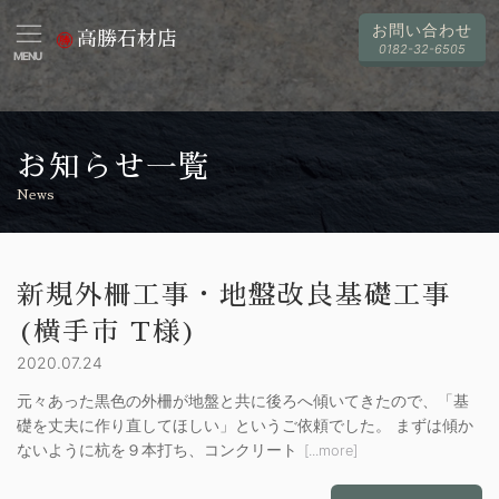
お問い合わせ
高勝石材店
0182-32-6505
MENU
お知らせ一覧
News
新規外柵工事・地盤改良基礎工事
(横手市 T様)
2020.07.24
元々あった黒色の外柵が地盤と共に後ろへ傾いてきたので、「基
礎を丈夫に作り直してほしい」というご依頼でした。 まずは傾か
ないように杭を９本打ち、コンクリート
[...more]