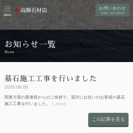
お問い合わせ
高勝石材店
0182-32-6505
MENU
お知らせ一覧
News
墓石施工工事を行いました
2020.06.05
関東方面の業者様からのご依頼で、湯沢にお住いのお客様の墓石
施工工事を行いました。
[...more]
この記事を見る