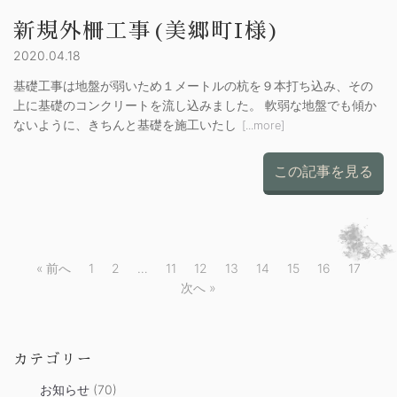
新規外柵工事(美郷町I様)
2020.04.18
基礎工事は地盤が弱いため１メートルの杭を９本打ち込み、その
上に基礎のコンクリートを流し込みました。 軟弱な地盤でも傾か
ないように、きちんと基礎を施工いたし
[...more]
この記事を見る
« 前へ
1
2
…
11
12
13
14
15
16
17
次へ »
カテゴリー
お知らせ
(70)