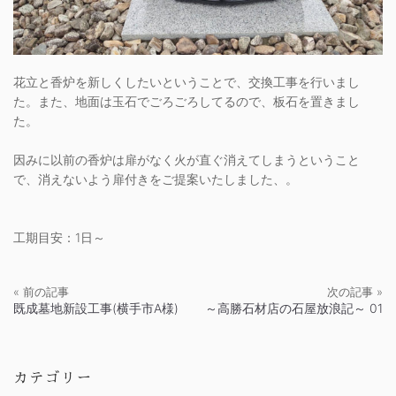
花立と香炉を新しくしたいということで、交換工事を行いまし
た。また、地面は玉石でごろごろしてるので、板石を置きまし
た。
因みに以前の香炉は扉がなく火が直ぐ消えてしまうということ
で、消えないよう扉付きをご提案いたしました、。
工期目安：1日～
« 前の記事
次の記事 »
既成墓地新設工事(横手市A様)
～高勝石材店の石屋放浪記～ 01
カテゴリー