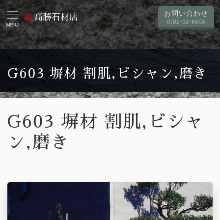
お問い合わせ
高勝石材店
0182-32-6505
MENU
G603 塀材 割肌,ビシャン,磨き
G603 塀材 割肌,ビシャ
ン,磨き